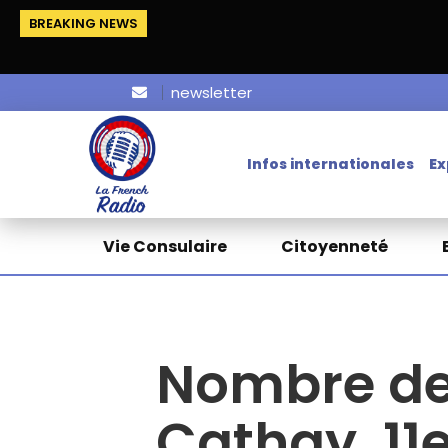
BREAKING NEWS
newsletter
Infos internationales
Ex
Vie Consulaire
Citoyenneté
Nombre de
Cathay, 11