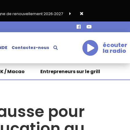
ement 2026‑2027
Grand café de rentrée HKA le vendredi 18 sep
écouter
NDE
Contactez-nous
la radio
HK / Macao
Entrepreneurs sur le grill
ausse pour
ducation au