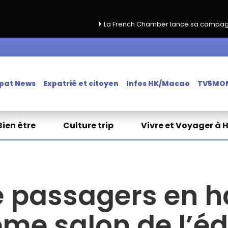
La French Chamber lance sa campagne de renouvell
pat News
Expatrié et citoyen
Infos HK/Macao
TV5MO
Bien être
Culture trip
Vivre et Voyager à 
 passagers en h
eme salon de l’é