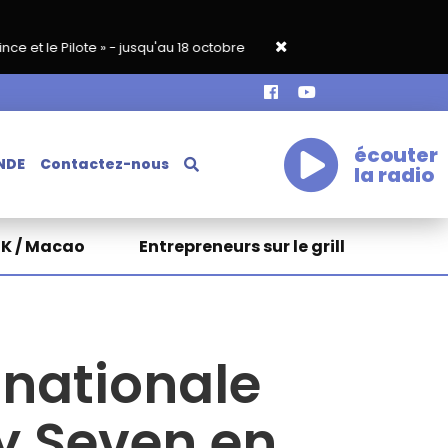
 jusqu'au 18 octobre
Appel à bénévoles pour HKAccueil
écouter
NDE
Contactez-nous
la radio
HK / Macao
Entrepreneurs sur le grill
 nationale
y Seven en