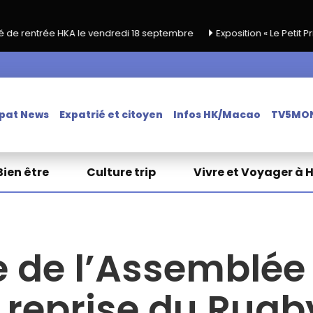
 vendredi 18 septembre
Exposition « Le Petit Prince et le Pilote » -
pat News
Expatrié et citoyen
Infos HK/Macao
TV5MO
Bien être
Culture trip
Vivre et Voyager à 
 de l’Assemblée
, reprise du Rugb