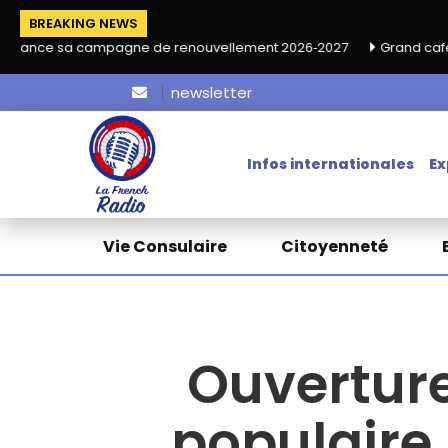
BREAKING NEWS
ne de renouvellement 2026‑2027
Grand café de rentrée HKA le
newsletter
Infos internationales
Ex
Vie Consulaire
Citoyenneté
Ouverture
populaire