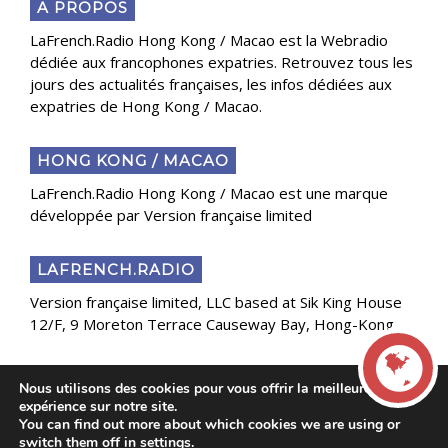
A PROPOS
LaFrench.Radio Hong Kong / Macao est la Webradio
dédiée aux francophones expatries. Retrouvez tous les
jours des actualités françaises, les infos dédiées aux
expatries de Hong Kong / Macao.
HONG KONG / MACAO
LaFrench.Radio Hong Kong / Macao est une marque
développée par Version française limited
LAFRENCH.RADIO
Version française limited, LLC based at Sik King House
12/F, 9 Moreton Terrace Causeway Bay, Hong-Kong
Nous utilisons des cookies pour vous offrir la meilleure
Copyright 2025 Presse Généraliste des Français de
expérience sur notre site.
l’Étranger
You can find out more about which cookies we are using or
LIVE
switch them off in
settings
.