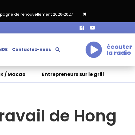
ment 2026‑2027
Grand café de rentrée HKA le vendredi 18 sept
écouter
NDE
Contactez-nous
la radio
HK / Macao
Entrepreneurs sur le grill
ravail de Hong