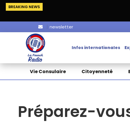
BREAKING NEWS
newsletter
Infos internationales
Ex
Vie Consulaire
Citoyenneté
Préparez-vous