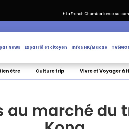
La French Chamber lance sa campagne de renouvelle
pat News
Expatrié et citoyen
Infos HK/Macao
TV5MO
Bien être
Culture trip
Vivre et Voyager à 
 au marché du t
Kong