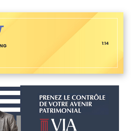
T
1:14
ONG