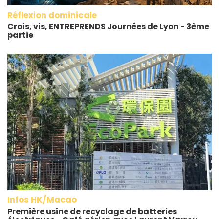
Réflexion dominicale
Crois, vis, ENTREPRENDS Journées de Lyon - 3ème
partie
Infos HK/Macao
Première usine de recyclage de batteries