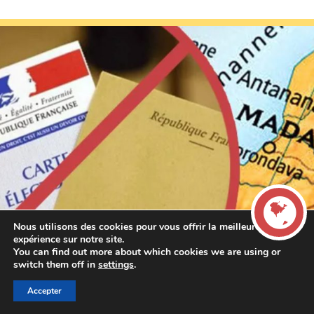
Nous utilisons des cookies pour vous offrir la meilleure
expérience sur notre site.
You can find out more about which cookies we are using or
LIVE
switch them off in
settings
.
Accepter
00:00
00:00
La French Radio -