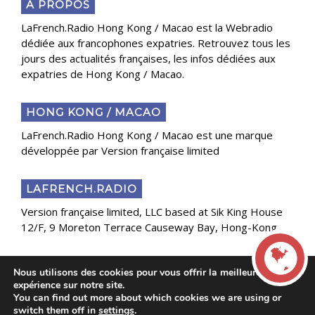
A PROPOS
LaFrench.Radio Hong Kong / Macao est la Webradio
dédiée aux francophones expatries. Retrouvez tous les
jours des actualités françaises, les infos dédiées aux
expatries de Hong Kong / Macao.
HONG KONG / MACAO
LaFrench.Radio Hong Kong / Macao est une marque
développée par Version française limited
LAFRENCH.RADIO
Version française limited, LLC based at Sik King House
12/F, 9 Moreton Terrace Causeway Bay, Hong-Kong
Nous utilisons des cookies pour vous offrir la meilleure
Copyright 2025 Presse Généraliste des Français de
expérience sur notre site.
l’Étranger
You can find out more about which cookies we are using or
LIVE
switch them off in
settings
.