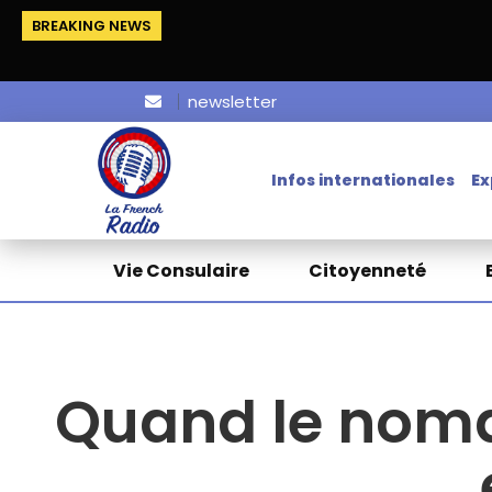
BREAKING NEWS
newsletter
Infos internationales
Ex
Vie Consulaire
Citoyenneté
Quand le noma