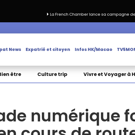
La French Chamber lance sa campagne de renouvellement 2
pat News
Expatrié et citoyen
Infos HK/Macao
TV5MO
Bien être
Culture trip
Vivre et Voyager à 
de numérique fo
en cours de rout