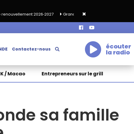
026‑2027
Grand café de rentrée HKA le vendredi 18 septembre
écouter
NDE
Contactez-nous
la radio
HK / Macao
Entrepreneurs sur le grill
nde sa famille
e