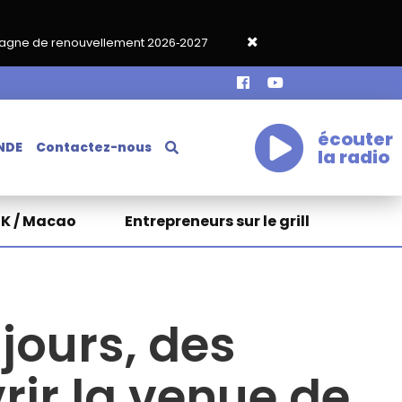
ement 2026‑2027
Grand café de rentrée HKA le vendredi 18 sep
écouter
NDE
Contactez-nous
la radio
HK / Macao
Entrepreneurs sur le grill
jours, des
ir la venue de