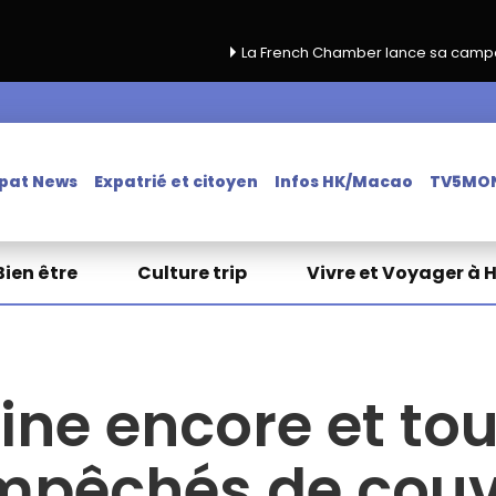
La French Chamber lance sa campagne de renouvell
pat News
Expatrié et citoyen
Infos HK/Macao
TV5MO
Bien être
Culture trip
Vivre et Voyager à 
ne encore et tou
empêchés de couvr