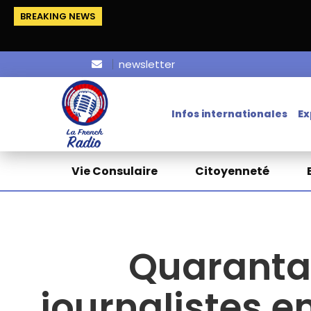
BREAKING NEWS
newsletter
Infos internationales
Ex
Vie Consulaire
Citoyenneté
Quarantai
journalistes 