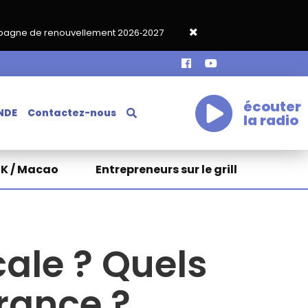
ement 2026‑2027
Grand café de rentrée HKA le vendredi 18 sep
écouter
NDE
Contactez-nous
la radio
HK / Macao
Entrepreneurs sur le grill
cale ? Quels
rance ?