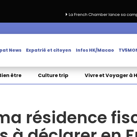
La French Chamber lance sa campagne de renouvell
pat News
Expatrié et citoyen
Infos HK/Macao
TV5MO
Bien être
Culture trip
Vivre et Voyager à 
ma résidence fis
s à déclarer en F