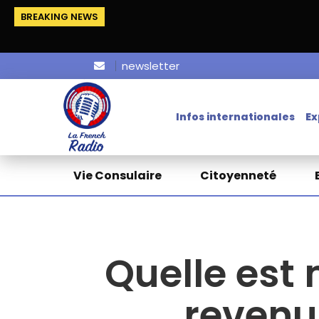
BREAKING NEWS
newsletter
Infos internationales
Ex
Vie Consulaire
Citoyenneté
Quelle est 
revenu