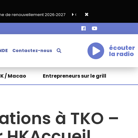
ment 2026‑2027
Grand café de rentrée HKA le vendredi 18 septe
écouter
NDE
Contactez-nous
la radio
HK / Macao
Entrepreneurs sur le grill
ations à TKO –
r HKAccueil