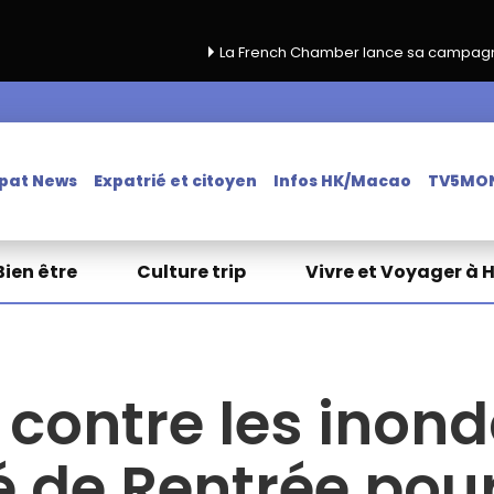
La French Chamber lance sa campagne de renouvelle
pat News
Expatrié et citoyen
Infos HK/Macao
TV5MO
Bien être
Culture trip
Vivre et Voyager à 
contre les inond
 de Rentrée pou