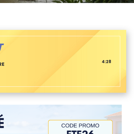
T
4:28
RE