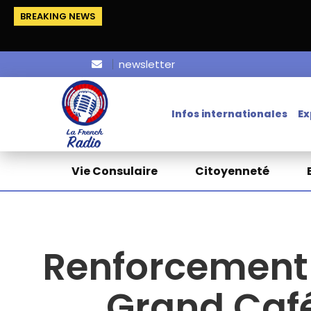
BREAKING NEWS
newsletter
Infos internationales
Ex
Vie Consulaire
Citoyenneté
Renforcement 
Grand Café