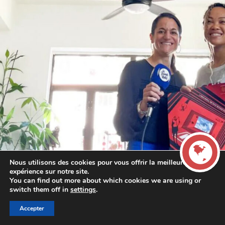
Nous utilisons des cookies pour vous offrir la meilleure
expérience sur notre site.
You can find out more about which cookies we are using or
LIVE
switch them off in
settings
.
Accepter
00:00
00:00
La French Radio -
ARTICLE