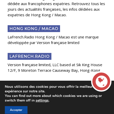
dédiée aux francophones expatries. Retrouvez tous les
jours des actualités françaises, les infos dédiées aux
expatries de Hong Kong / Macao.
HONG KONG / MACAO
LaFrench.Radio Hong Kong / Macao est une marque
développée par Version française limited
LAFRENCH.RADIO
Version française limited, LLC based at Sik King House
12/F, 9 Moreton Terrace Causeway Bay, Hong-Kong
Nous utilisons des cookies pour vous offrir la meilleure
Copyright 2025 Presse Généraliste des Français de
expérience sur notre site.
l’Étranger
You can find out more about which cookies we are using or
LIVE
switch them off in
settings
.
Accepter
00:00
00:00
La French Radio -