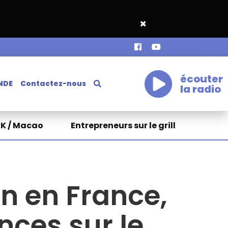
écouter
NDE
Contactez-nous
la radio
HK / Macao
Entrepreneurs sur le grill
an en France,
ces sur le