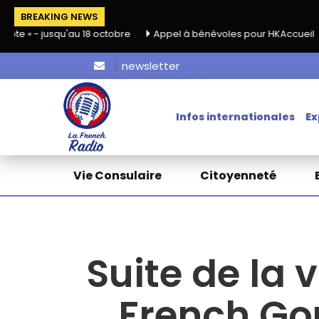
BREAKING NEWS
qu'au 18 octobre
Appel à bénévoles pour HKAccueil
newsletter
Infos internationales
Ex
Vie Consulaire
Citoyenneté
Suite de la 
French Go