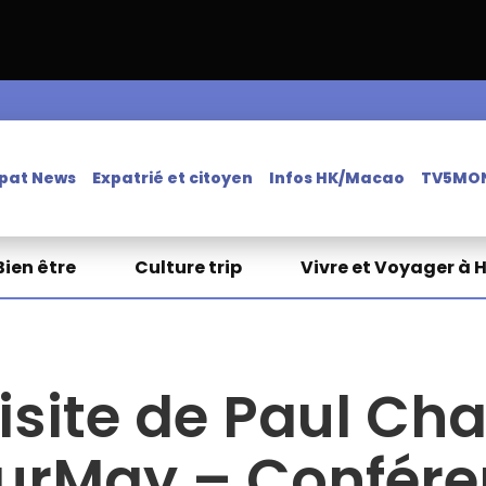
pat News
Expatrié et citoyen
Infos HK/Macao
TV5MO
Bien être
Culture trip
Vivre et Voyager à 
visite de Paul Ch
urMay – Conféren