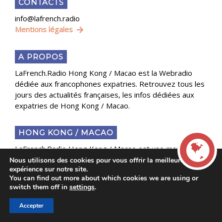
CONTACTS
info@lafrench.radio
Mentions légales
A PROPOS
LaFrench.Radio Hong Kong / Macao est la Webradio
dédiée aux francophones expatries. Retrouvez tous les
jours des actualités françaises, les infos dédiées aux
expatries de Hong Kong / Macao.
HONG KONG / MACAO
LaFrench.Radio Hong Kong / Macao est une marque
développée par Version française limited
Nous utilisons des cookies pour vous offrir la meilleure
expérience sur notre site.
You can find out more about which cookies we are using or
LIVE
LAFRENCH.RADIO
switch them off in
settings
.
Version française limited, LLC based at Sik King House
Accepter
00:00
00:00
La French Radio -
12/F, 9 Moreton Terrace Causeway Bay, Hong-Kong