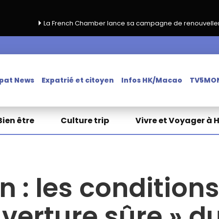
rench Chamber lance sa campagne de renouvellement 2026‑2027
pat News
Expatrié et citoyen
Infos HK/Macao
TV5MO
Bien être
Culture trip
Vivre et Voyager à 
n : les condition
uverture sûre » d