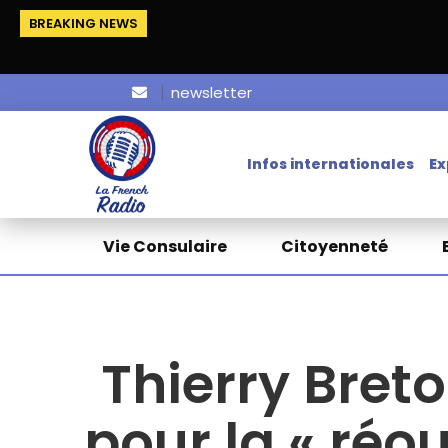
BREAKING NEWS
La F
newsletter
Infos internationales
Ex
Vie Consulaire
Citoyenneté
Thierry Breto
pour la « réo