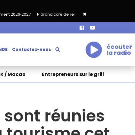
Grand café de rentrée HKA le vendredi 18 septembre
Expositio
écouter
NDE
Contactez-nous
la radio
HK / Macao
Entrepreneurs sur le grill
s sont réunies
u tourisme cet