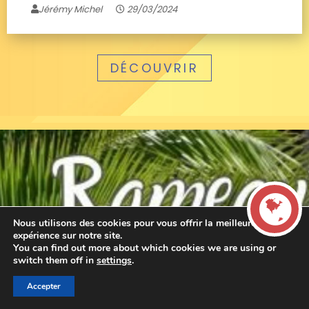
Jérémy Michel
29/03/2024
DÉCOUVRIR
Nous utilisons des cookies pour vous offrir la meilleure
expérience sur notre site.
You can find out more about which cookies we are using or
LIVE
switch them off in
settings
.
Accepter
00:00
00:00
La French Radio -