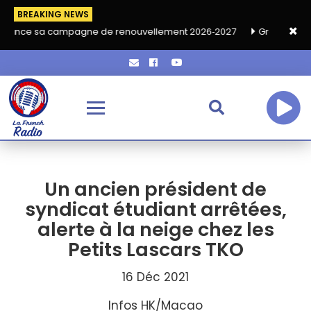
BREAKING NEWS
ampagne de renouvellement 2026‑2027
Grand café de rentrée HK
Un ancien président de
syndicat étudiant arrêtées,
alerte à la neige chez les
Petits Lascars TKO
16 Déc 2021
Infos HK/Macao