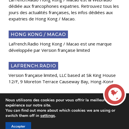
dédiée aux francophones expatries. Retrouvez tous les
jours des actualités françaises, les infos dédiées aux
expatries de Hong Kong / Macao.
HONG KONG / MACAO
LaFrench.Radio Hong Kong / Macao est une marque
développée par Version française limited
LAFRENCH.RADIO
Version française limited, LLC based at Sik King House
12/F, 9 Moreton Terrace Causeway Bay, Hong-Kong
Nous utilisons des cookies pour vous offrir la meilleure
Copyright 2025 Presse Généraliste des Français de
expérience sur notre site.
l’Étranger
You can find out more about which cookies we are using or
LIVE
switch them off in
settings
.
Accepter
00:00
00:00
La French Radio -