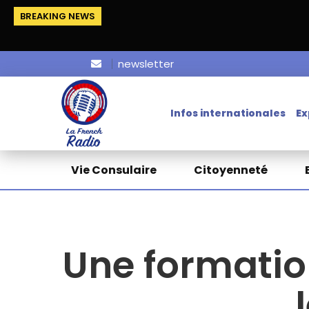
BREAKING NEWS
newsletter
Infos internationales
Ex
Vie Consulaire
Citoyenneté
Une formatio