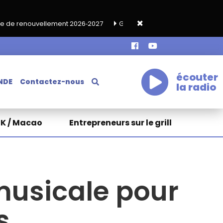
lement 2026‑2027
Grand café de rentrée HKA le vendredi 18 sep
écouter
NDE
Contactez-nous
la radio
HK / Macao
Entrepreneurs sur le grill
musicale pour
s