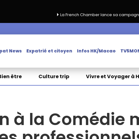
La French Chamber lance sa campagne de renouvel
pat News
Expatrié et citoyen
Infos HK/Macao
TV5MO
Bien être
Culture trip
Vivre et Voyager à 
n à la Comédie 
les professionnel