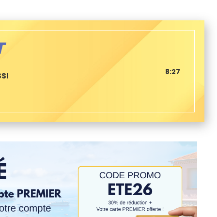
T
8:27
SI