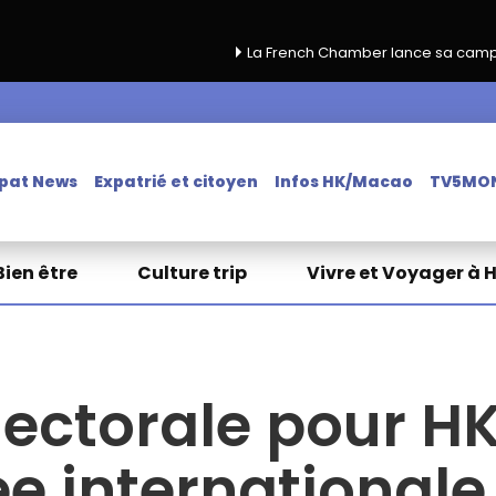
La French Chamber lance sa campagne de renouvel
pat News
Expatrié et citoyen
Infos HK/Macao
TV5MO
Bien être
Culture trip
Vivre et Voyager à 
lectorale pour HK
ée internationale