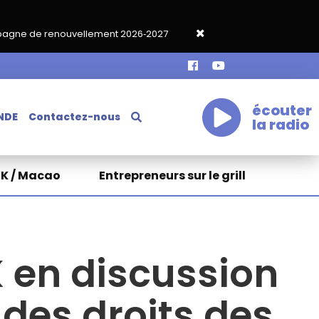
lement 2026‑2027
Grand café de rentrée HKA le vendredi 18 se
écouter
NDE
Contactez-nous
la radio
HK / Macao
Entrepreneurs sur le grill
 en discussion
 des droits des