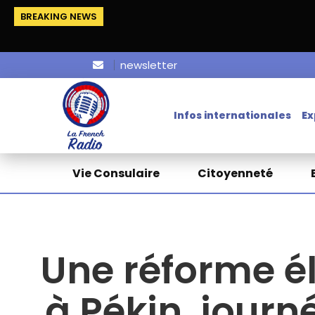
BREAKING NEWS
newsletter
Infos internationales
Ex
Vie Consulaire
Citoyenneté
Une réforme é
à Pékin, journ