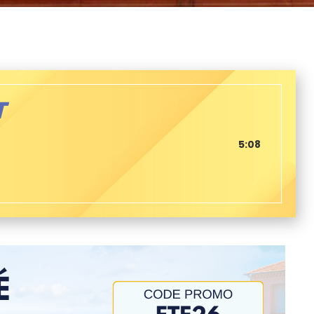
T
5:08