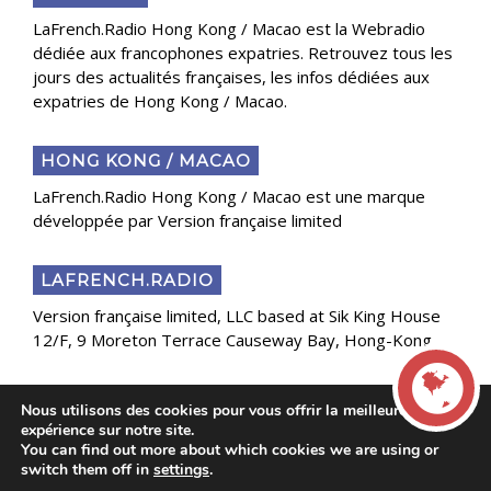
LaFrench.Radio Hong Kong / Macao est la Webradio
dédiée aux francophones expatries. Retrouvez tous les
jours des actualités françaises, les infos dédiées aux
expatries de Hong Kong / Macao.
HONG KONG / MACAO
LaFrench.Radio Hong Kong / Macao est une marque
développée par Version française limited
LAFRENCH.RADIO
Version française limited, LLC based at Sik King House
12/F, 9 Moreton Terrace Causeway Bay, Hong-Kong
Nous utilisons des cookies pour vous offrir la meilleure
Copyright 2025 Presse Généraliste des Français de
expérience sur notre site.
l’Étranger
You can find out more about which cookies we are using or
LIVE
switch them off in
settings
.