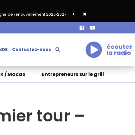
ement 2026‑2027
Grand café de rentrée HKA le vendredi 18 sept
écouter
NDE
Contactez-nous
la radio
HK / Macao
Entrepreneurs sur le grill
mier tour –
4