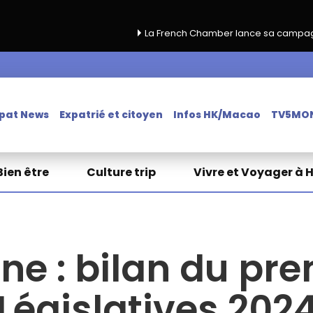
La French Chamber lance sa campagne de renouvell
pat News
Expatrié et citoyen
Infos HK/Macao
TV5MO
Bien être
Culture trip
Vivre et Voyager à 
gne : bilan du pre
Législatives 202