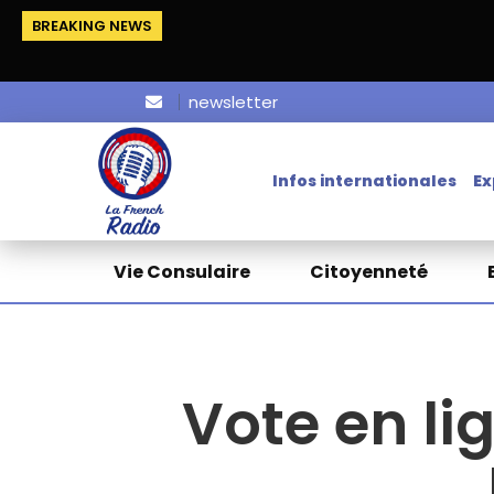
BREAKING NEWS
newsletter
Infos internationales
Ex
Vie Consulaire
Citoyenneté
Vote en li