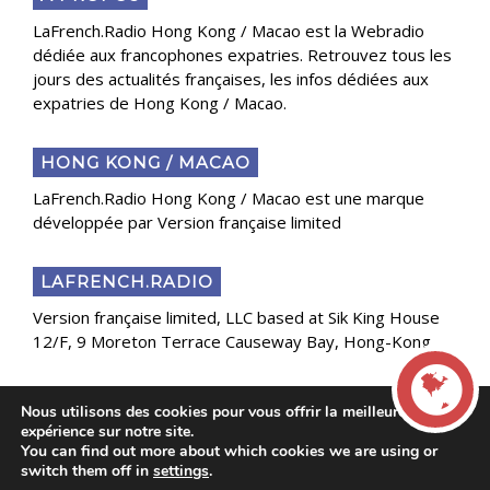
LaFrench.Radio Hong Kong / Macao est la Webradio
dédiée aux francophones expatries. Retrouvez tous les
jours des actualités françaises, les infos dédiées aux
expatries de Hong Kong / Macao.
HONG KONG / MACAO
LaFrench.Radio Hong Kong / Macao est une marque
développée par Version française limited
LAFRENCH.RADIO
Version française limited, LLC based at Sik King House
12/F, 9 Moreton Terrace Causeway Bay, Hong-Kong
Nous utilisons des cookies pour vous offrir la meilleure
Copyright 2025 Presse Généraliste des Français de
expérience sur notre site.
l’Étranger
You can find out more about which cookies we are using or
LIVE
switch them off in
settings
.