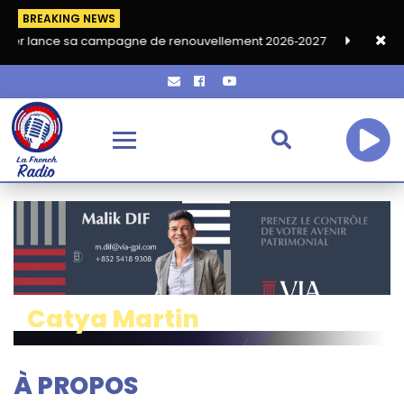
BREAKING NEWS
campagne de renouvellement 2026‑2027
Grand café de rentrée 
Catya Martin
À PROPOS