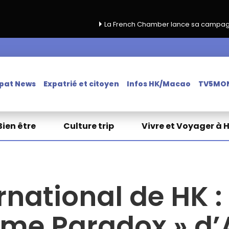
La French Chamber lance sa campagne de renouvellem
pat News
Expatrié et citoyen
Infos HK/Macao
TV5MO
Bien être
Culture trip
Vivre et Voyager à 
rnational de HK : 
ome Paradox » d