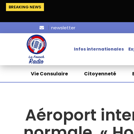
BREAKING NEWS
newsletter
Infos internationales
Ex
Vie Consulaire
Citoyenneté
Aéroport inte
normale, « H