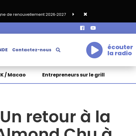
ent 2026‑2027
Grand café de rentrée HKA le vendredi 18 septe
écouter
NDE
Contactez-nous
la radio
HK / Macao
Entrepreneurs sur le grill
Un retour à la
’Almond Chu à