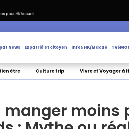
cueil
pat News
Expatrié et citoyen
Infos HK/Macao
TV5MO
Bien être
Culture trip
Vivre et Voyager à 
t manger moins 
ds : Mythe ou réal