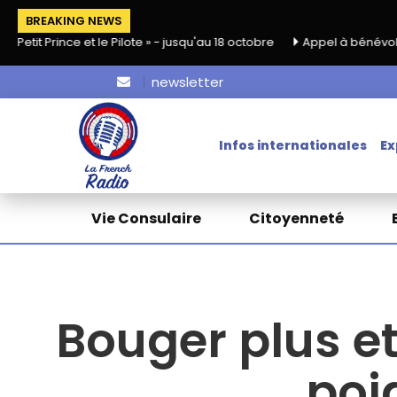
BREAKING NEWS
e et le Pilote » - jusqu'au 18 octobre
Appel à bénévoles pour HKAc
newsletter
Infos internationales
Ex
Vie Consulaire
Citoyenneté
Bouger plus e
poi