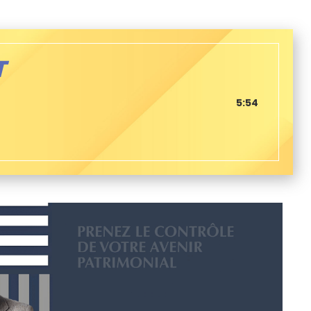
T
5:54