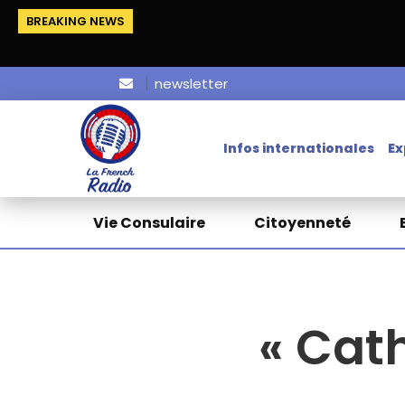
BREAKING NEWS
newsletter
Infos internationales
Ex
Vie Consulaire
Citoyenneté
« Cat