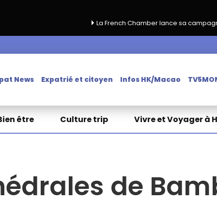
La French Chamber lance sa campagne de renouvellement 
pat News
Expatrié et citoyen
Infos HK/Macao
TV5MO
Bien être
Culture trip
Vivre et Voyager à 
hédrales de Bam