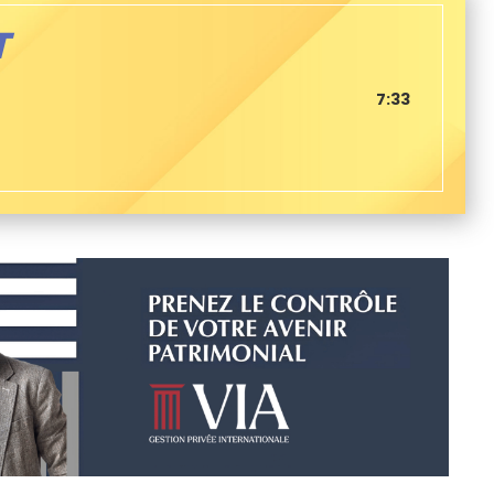
T
7:33