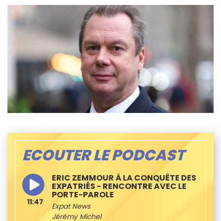
ECOUTER LE PODCAST
ERIC ZEMMOUR À LA CONQUÊTE DES
EXPATRIÉS - RENCONTRE AVEC LE
PORTE-PAROLE
11:47
Expat News
Jérémy Michel