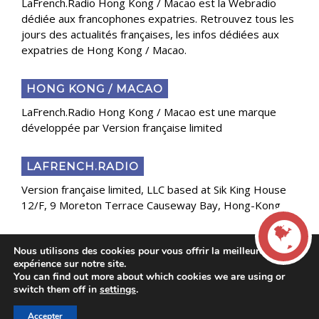
LaFrench.Radio Hong Kong / Macao est la Webradio
dédiée aux francophones expatries. Retrouvez tous les
jours des actualités françaises, les infos dédiées aux
expatries de Hong Kong / Macao.
HONG KONG / MACAO
LaFrench.Radio Hong Kong / Macao est une marque
développée par Version française limited
LAFRENCH.RADIO
Version française limited, LLC based at Sik King House
12/F, 9 Moreton Terrace Causeway Bay, Hong-Kong
Nous utilisons des cookies pour vous offrir la meilleure
Copyright 2025 Presse Généraliste des Français de
expérience sur notre site.
l’Étranger
You can find out more about which cookies we are using or
LIVE
switch them off in
settings
.
Accepter
00:00
00:00