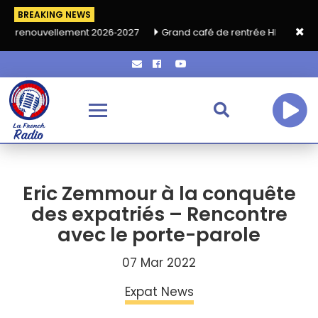
BREAKING NEWS
llement 2026‑2027
Grand café de rentrée HKA le vendredi 18 s
Eric Zemmour à la conquête
des expatriés – Rencontre
avec le porte-parole
07 Mar 2022
Expat News