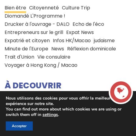
Bien être
Citoyenneté
Culture Trip
Diomandé L'Programme !
Drucker à l'ouvrage - DALO
Echo de l'éco
Entrepreneurs sur le grill
Expat News
Expatrié et citoyen
Infos HK/Macao
judaisme
Minute de l'Europe
News
Réflexion dominicale
Trait d'Union
Vie consulaire
Voyager à Hong Kong / Macao
À DECOUVRIR
Nous utilisons des cookies pour vous offrir la meilleure
expérience sur notre site.
You can find out more about which cookies we are using or
LIVE
switch them off in
settings
.
Accepter
00:00
00:00
La French Radio -