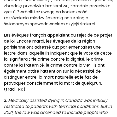
zbrodnię przeciwko braterstwu, zbrodnię przeciwko
życiu”. Zwrócili też uwagę na konieczność
rozróżnienia między śmiercią naturalną a
świadomym spowodowaniem czyjejś śmierci.
Les évêques français appelaient au rejet de ce projet
de loi. Encore mardi, les évêques de la région
parisienne ont adressé aux parlementaires une
lettre, dans laquelle ils indiquent que le vote de cette
loi signifierait “le crime contre la dignité, le crime
contre la fraternité, le crime contre la vie”. Ils ont
également attiré l’attention sur la nécessité de
distinguer entre la mort naturelle et le fait de
provoquer consciemment la mort de quelqu’un.
(trad -RK)
3.
Medically assisted dying in Canada was initially
restricted to patients with terminal conditions. But in
2021, the law was amended to include people who