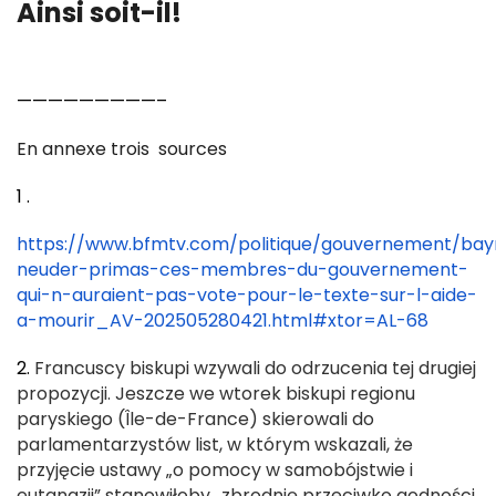
Ainsi soit-il!
—————————–
En annexe trois sources
1 .
https://www.bfmtv.com/politique/gouvernement/bay
neuder-primas-ces-membres-du-gouvernement-
qui-n-auraient-pas-vote-pour-le-texte-sur-l-aide-
a-mourir_AV-202505280421.html#xtor=AL-68
2.
Francuscy biskupi wzywali do odrzucenia tej drugiej
propozycji. Jeszcze we wtorek biskupi regionu
paryskiego (Île-de-France) skierowali do
parlamentarzystów list, w którym wskazali, że
przyjęcie ustawy „o pomocy w samobójstwie i
eutanazji” stanowiłoby „zbrodnię przeciwko godności,