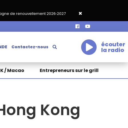
llement 2026‑2027
Grand café de rentrée HKA le vendredi 18 s
écouter
NDE
Contactez-nous
la radio
HK / Macao
Entrepreneurs sur le grill
 Hong Kong