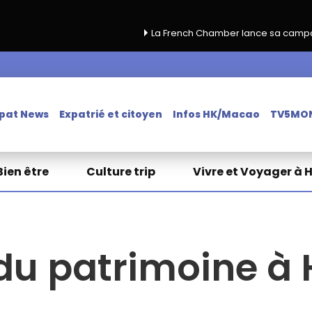
La French Chamber lance sa campagne de renouve
pat News
Expatrié et citoyen
Infos HK/Macao
TV5MO
Bien être
Culture trip
Vivre et Voyager à 
du patrimoine à