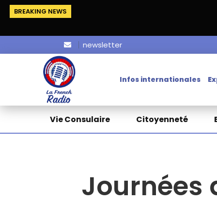
BREAKING NEWS
newsletter
Infos internationales
Ex
Vie Consulaire
Citoyenneté
Journées 