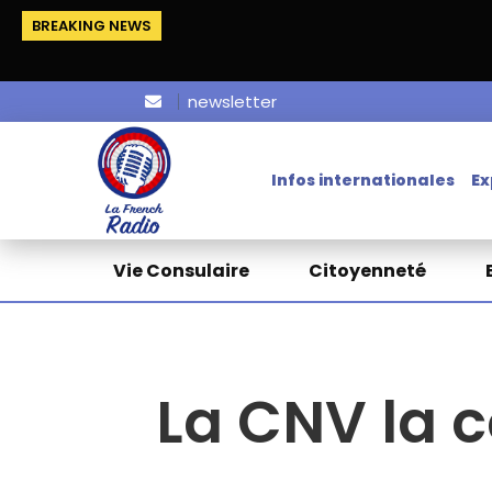
BREAKING NEWS
newsletter
Infos internationales
Ex
Vie Consulaire
Citoyenneté
La CNV la 