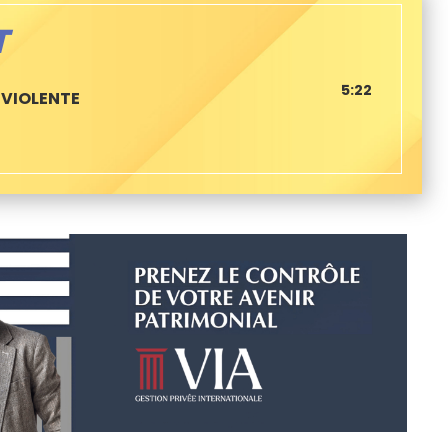
T
5:22
 VIOLENTE