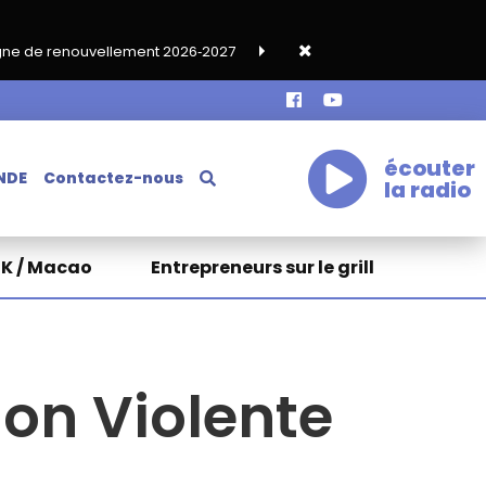
lement 2026‑2027
Grand café de rentrée HKA le vendredi 18 sep
écouter
NDE
Contactez-nous
la radio
HK / Macao
Entrepreneurs sur le grill
on Violente