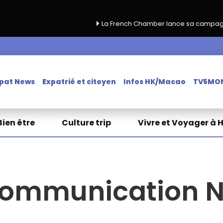
La French Chamber lance sa campagne de renouvel
pat News
Expatrié et citoyen
Infos HK/Macao
TV5MO
Bien être
Culture trip
Vivre et Voyager à 
communication N