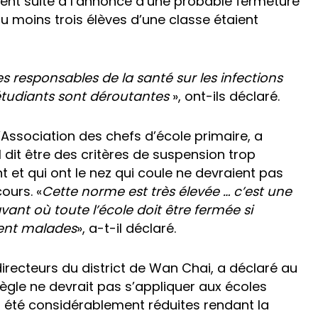
ssent suite à l’annonce d’une probable fermeture
 moins trois élèves d’une classe étaient
s responsables de la santé sur les infections
 étudiants sont déroutantes
», ont-ils déclaré.
ssociation des chefs d’école primaire, a
l dit être des critères de suspension trop
nt et qui ont le nez qui coule ne devraient pas
cours. «
Cette norme est très élevée … c’est une
nt où toute l’école doit être fermée si
ent malades
», a-t-il déclaré.
directeurs du district de Wan Chai, a déclaré au
le ne devrait pas s’appliquer aux écoles
à été considérablement réduites rendant la