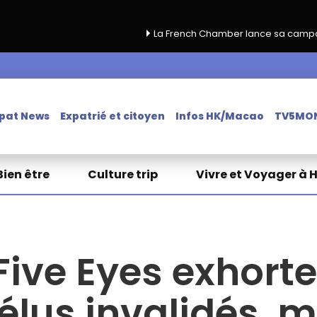
La French Chamber lance sa campagne de renouvel
pat News
Expatrié et citoyen
Infos HK/Macao
TV5MO
Bien être
Culture trip
Vivre et Voyager à 
 Five Eyes exhorte
 élus invalidés, 