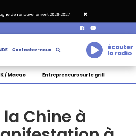
lement 2026‑2027
Grand café de rentrée HKA le vendredi 18 sep
écouter
NDE
Contactez-nous
la radio
HK / Macao
Entrepreneurs sur le grill
 la Chine à
manifestation à