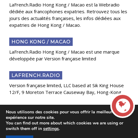
LaFrench.Radio Hong Kong / Macao est la Webradio
dédiée aux francophones expatries. Retrouvez tous les
jours des actualités françaises, les infos dédiées aux
expatries de Hong Kong / Macao.
HONG KONG / MACAO
LaFrench.Radio Hong Kong / Macao est une marque
développée par Version française limited
LAFRENCH.RADIO
Version française limited, LLC based at Sik King House
12/F, 9 Moreton Terrace Causeway Bay, Hong-Kong
Nous utilisons des cookies pour vous offrir la meilleure
Copyright 2025 Presse Généraliste des Français de
expérience sur notre site.
l’Étranger
You can find out more about which cookies we are using or
LIVE
switch them off in
settings
.