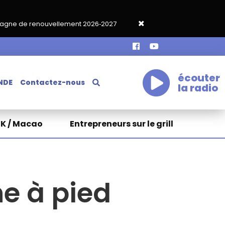
ement 2026‑2027
Grand café de rentrée HKA le vendredi 18 sep
écouter
NDE
Contactez-nous
la radio
HK / Macao
Entrepreneurs sur le grill
he à pied