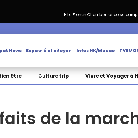
La French Chamber lance sa campagne de renouvell
pat News
Expatrié et citoyen
Infos HK/Macao
TV5MO
Bien être
Culture trip
Vivre et Voyager à 
faits de la marc