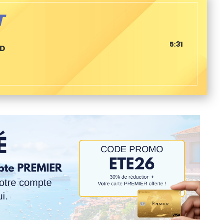
T
5:31
ED