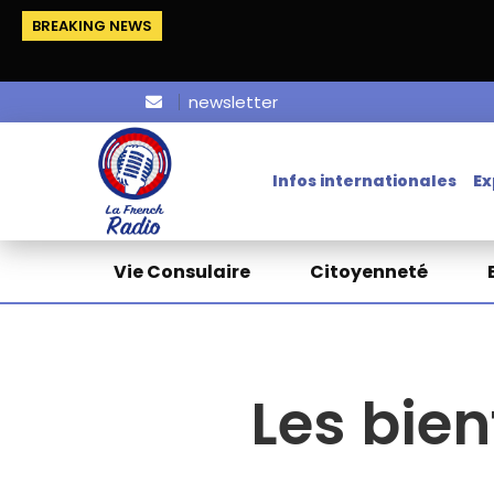
BREAKING NEWS
newsletter
Infos internationales
Ex
Vie Consulaire
Citoyenneté
Les bien