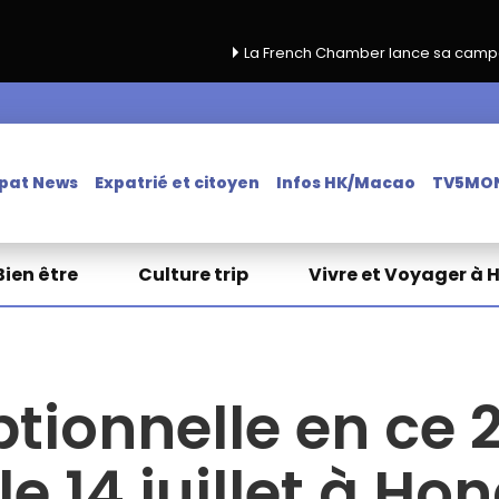
La French Chamber lance sa campagne de renou
pat News
Expatrié et citoyen
Infos HK/Macao
TV5MO
Bien être
Culture trip
Vivre et Voyager à 
tionnelle en ce 2
le 14 juillet à Ho