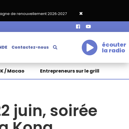
vellement 2026‑2027
Grand café de rentrée HKA le vendredi 18
écouter
NDE
Contactez-nous
la radio
HK / Macao
Entrepreneurs sur le grill
2 juin, soirée
ng Kong