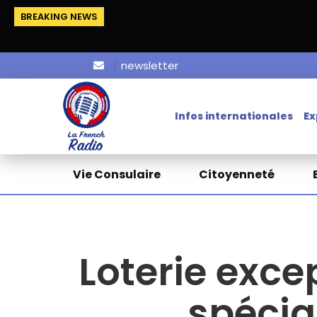
BREAKING NEWS
newsletter
Infos internationales
Ex
Vie Consulaire
Citoyenneté
Loterie excep
spécia