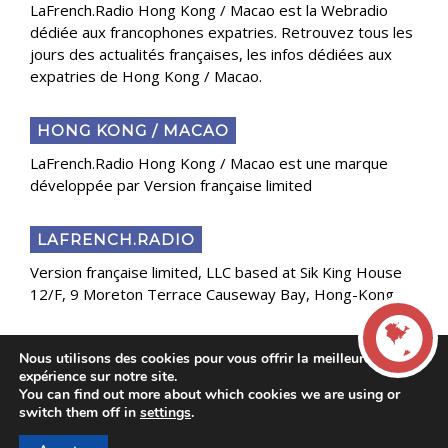
LaFrench.Radio Hong Kong / Macao est la Webradio
dédiée aux francophones expatries. Retrouvez tous les
jours des actualités françaises, les infos dédiées aux
expatries de Hong Kong / Macao.
HONG KONG / MACAO
LaFrench.Radio Hong Kong / Macao est une marque
développée par Version française limited
LAFRENCH.RADIO
Version française limited, LLC based at Sik King House
12/F, 9 Moreton Terrace Causeway Bay, Hong-Kong
Nous utilisons des cookies pour vous offrir la meilleure
Copyright 2025 Presse Généraliste des Français de
expérience sur notre site.
l’Étranger
You can find out more about which cookies we are using or
LIVE
switch them off in
settings
.