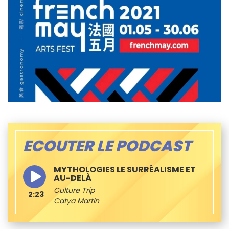
ECOUTER LE PODCAST
MYTHOLOGIES LE SURRÉALISME ET
AU-DELÀ
Culture Trip
2:23
Catya Martin