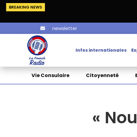
BREAKING NEWS
newsletter
Infos internationales
Ex
Vie Consulaire
Citoyenneté
« No