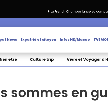
La French Chamber lance sa campagne de renouvell
pat News
Expatrié et citoyen
Infos HK/Macao
TV5MO
Bien être
Culture trip
Vivre et Voyager à 
us sommes en gue