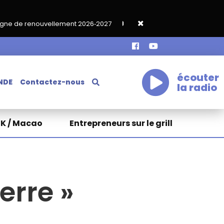
ement 2026‑2027
Grand café de rentrée HKA le vendredi 18 sept
écouter
NDE
Contactez-nous
la radio
HK / Macao
Entrepreneurs sur le grill
rre »