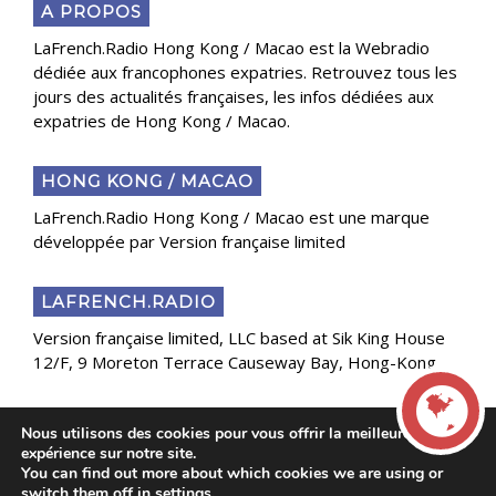
A PROPOS
LaFrench.Radio Hong Kong / Macao est la Webradio
dédiée aux francophones expatries. Retrouvez tous les
jours des actualités françaises, les infos dédiées aux
expatries de Hong Kong / Macao.
HONG KONG / MACAO
LaFrench.Radio Hong Kong / Macao est une marque
développée par Version française limited
LAFRENCH.RADIO
Version française limited, LLC based at Sik King House
12/F, 9 Moreton Terrace Causeway Bay, Hong-Kong
Nous utilisons des cookies pour vous offrir la meilleure
Copyright 2025 Presse Généraliste des Français de
expérience sur notre site.
l’Étranger
You can find out more about which cookies we are using or
LIVE
switch them off in
settings
.