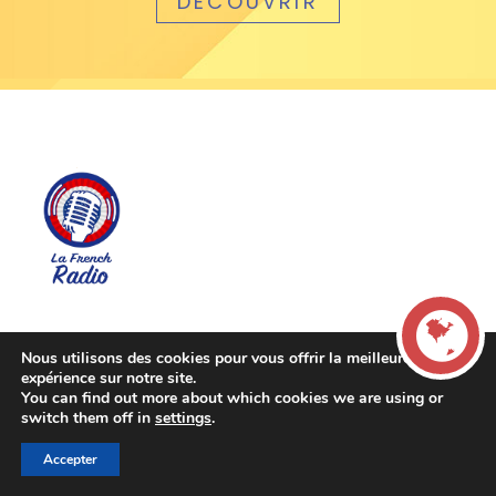
DÉCOUVRIR
CONTACTS
Nous utilisons des cookies pour vous offrir la meilleure
expérience sur notre site.
info@lafrench.radio
You can find out more about which cookies we are using or
LIVE
Mentions légales
switch them off in
settings
.
Accepter
00:00
00:00
La French Radio -
A PROPOS