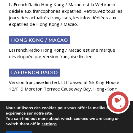
LaFrench.Radio Hong Kong / Macao est la Webradio
dédiée aux francophones expatries. Retrouvez tous les
jours des actualités françaises, les infos dédiées aux
expatries de Hong Kong / Macao.
HONG KONG / MACAO
LaFrench.Radio Hong Kong / Macao est une marque
développée par Version française limited
LAFRENCH.RADIO
Version française limited, LLC based at Sik King House
12/F, 9 Moreton Terrace Causeway Bay, Hong-Kong
Nous utilisons des cookies pour vous offrir la meilleure
Copyright 2025 Presse Généraliste des Français de
expérience sur notre site.
l’Étranger
You can find out more about which cookies we are using or
LIVE
switch them off in
settings
.