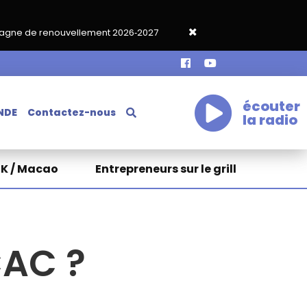
lement 2026‑2027
Grand café de rentrée HKA le vendredi 18 sep
écouter
NDE
Contactez-nous
la radio
HK / Macao
Entrepreneurs sur le grill
CAC ?