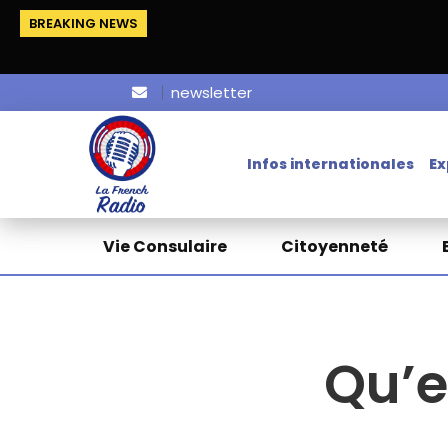
BREAKING NEWS
newsletter
Infos internationales
Ex
Vie Consulaire
Citoyenneté
Qu’e