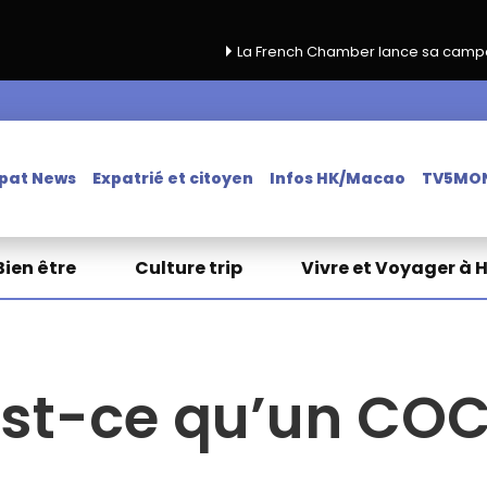
La French Chamber lance sa campagne de renouvel
pat News
Expatrié et citoyen
Infos HK/Macao
TV5MO
Bien être
Culture trip
Vivre et Voyager à 
st-ce qu’un CO