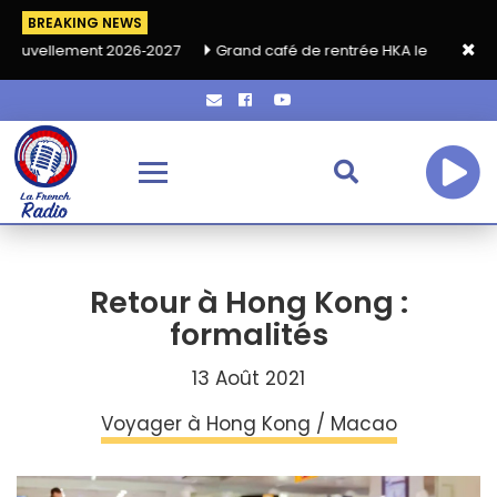
BREAKING NEWS
nt 2026‑2027
Grand café de rentrée HKA le vendredi 18 septem
Retour à Hong Kong :
formalités
13 Août 2021
Voyager à Hong Kong / Macao