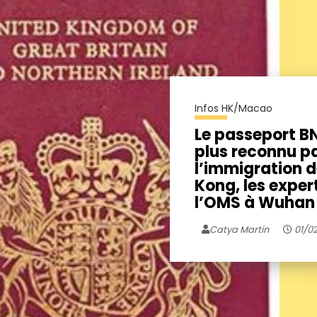
Infos HK/Macao
Le passeport B
plus reconnu p
l’immigration 
Kong, les exper
l’OMS à Wuhan
Catya Martin
01/02