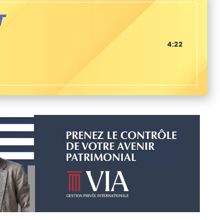
T
4:22