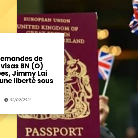
 demandes de
visas BN (O)
ées, Jimmy Lai
ne liberté sous
02/02/2021