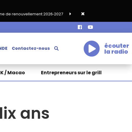
t 2026‑2027
Grand café de rentrée HKA le vendredi 18 septemb
écouter
NDE
Contactez-nous
la radio
HK / Macao
Entrepreneurs sur le grill
ix ans