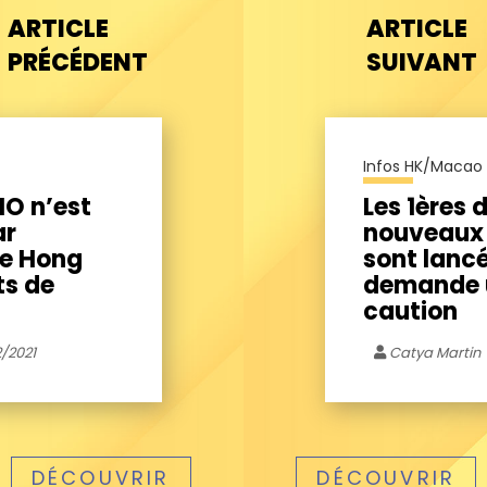
ARTICLE
ARTICLE
PRÉCÉDENT
SUIVANT
Infos HK/Macao
NO n’est
Les 1ères
ar
nouveaux 
de Hong
sont lanc
ts de
demande u
caution
/2021
Catya Martin
DÉCOUVRIR
DÉCOUVRIR