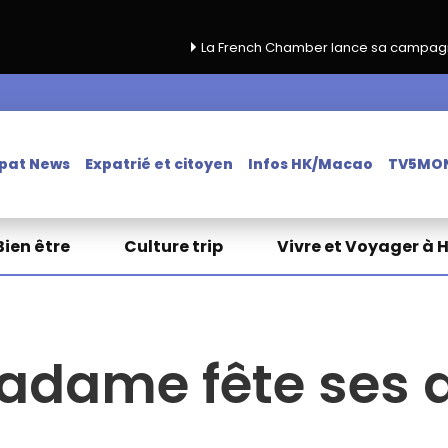
La French Chamber lance sa campagne de renouvellemen
pat News
Expatrié et citoyen
Infos HK/Macao
TV5MO
Bien être
Culture trip
Vivre et Voyager à 
adame fête ses d