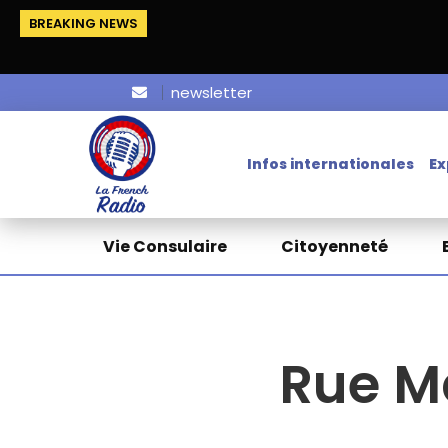
BREAKING NEWS
newsletter
Infos internationales
Ex
Vie Consulaire
Citoyenneté
Rue M