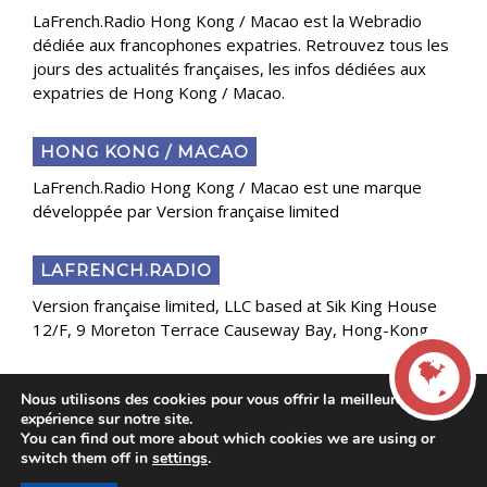
LaFrench.Radio Hong Kong / Macao est la Webradio
dédiée aux francophones expatries. Retrouvez tous les
jours des actualités françaises, les infos dédiées aux
expatries de Hong Kong / Macao.
HONG KONG / MACAO
LaFrench.Radio Hong Kong / Macao est une marque
développée par Version française limited
LAFRENCH.RADIO
Version française limited, LLC based at Sik King House
12/F, 9 Moreton Terrace Causeway Bay, Hong-Kong
Nous utilisons des cookies pour vous offrir la meilleure
Copyright 2025 Presse Généraliste des Français de
expérience sur notre site.
l’Étranger
You can find out more about which cookies we are using or
LIVE
switch them off in
settings
.