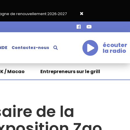
ment 2026‑2027
Grand café de rentrée HKA le vendredi 18 septe
écouter
NDE
Contactez-nous
la radio
HK / Macao
Entrepreneurs sur le grill
aire de la
xposition Zao