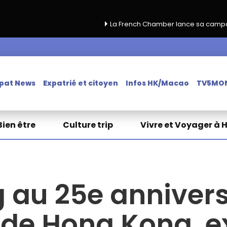
La French Chamber lance sa campagne de renouvelle
pat News
Expatrié et citoyen
Infos HK/Macao
TV5MO
Bien être
Culture trip
Vivre et Voyager à 
g au 25e annivers
 de Hong Kong, e