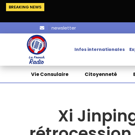
BREAKING NEWS
newsletter
Infos internationales
Ex
Vie Consulaire
Citoyenneté
Xi Jinpin
rétrocession