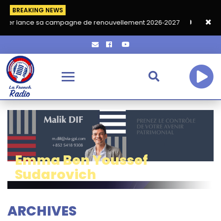
BREAKING NEWS
a campagne de renouvellement 2026‑2027
Grand café de rentré
Emma Ben Youssef
Sudarovich
ARCHIVES