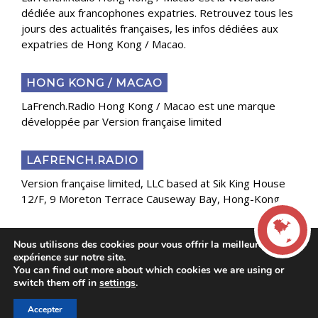
dédiée aux francophones expatries. Retrouvez tous les
jours des actualités françaises, les infos dédiées aux
expatries de Hong Kong / Macao.
HONG KONG / MACAO
LaFrench.Radio Hong Kong / Macao est une marque
développée par Version française limited
LAFRENCH.RADIO
Version française limited, LLC based at Sik King House
12/F, 9 Moreton Terrace Causeway Bay, Hong-Kong
Nous utilisons des cookies pour vous offrir la meilleure
Copyright 2025 Presse Généraliste des Français de
expérience sur notre site.
l’Étranger
You can find out more about which cookies we are using or
LIVE
switch them off in
settings
.
Accepter
00:00
00:00
La French Radio -