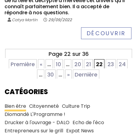
de la télé et décrypte à merveille cet univers qu'il
connaît parfaitement bien. Il a accepté de
répondre à nos questions.
Catya Martin
29/09/2022
DÉCOUVRIR
Page 22 sur 36
Première
«
…
10
…
20
21
22
23
24
…
30
…
»
Dernière
CATÉGORIES
Bien être
Citoyenneté
Culture Trip
Diomandé L'Programme !
Drucker à l'ouvrage - DALO
Echo de l'éco
Entrepreneurs sur le grill
Expat News