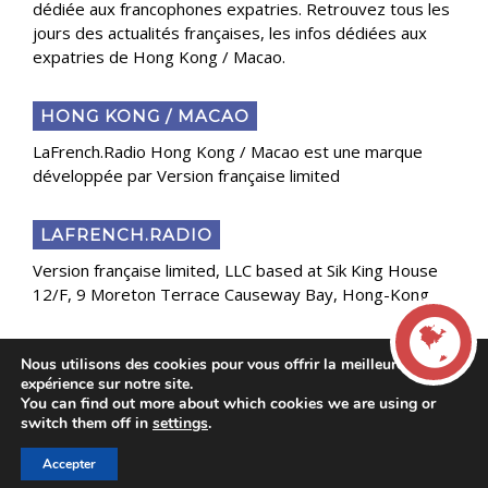
dédiée aux francophones expatries. Retrouvez tous les
jours des actualités françaises, les infos dédiées aux
expatries de Hong Kong / Macao.
HONG KONG / MACAO
LaFrench.Radio Hong Kong / Macao est une marque
développée par Version française limited
LAFRENCH.RADIO
Version française limited, LLC based at Sik King House
12/F, 9 Moreton Terrace Causeway Bay, Hong-Kong
Nous utilisons des cookies pour vous offrir la meilleure
Copyright 2025 Presse Généraliste des Français de
expérience sur notre site.
l’Étranger
You can find out more about which cookies we are using or
LIVE
switch them off in
settings
.
Accepter
00:00
00:00
La French Radio -