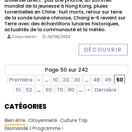
universel direct : pas une priorité, un sommet
mondial de la jeunesse à Hong Kong, pluies
torrentielles en Chine : huit morts, retour sur terre
de la sonde lunaire chinoise, Chang'e-6 revient sur
Terre avec des échantillons lunaires historiques,
actualités de la communauté et la météo.
Catya Martin
26/06/2024
DÉCOUVRIR
Page 50 sur 242
Première
«
…
10
20
30
…
48
49
50
51
52
…
60
70
80
…
»
Dernière
CATÉGORIES
Bien être
Citoyenneté
Culture Trip
Diomandé L'Programme !