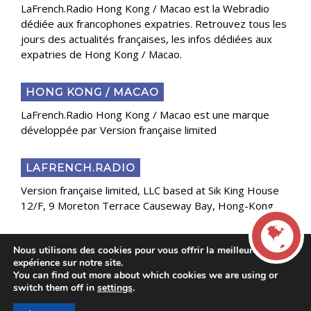
LaFrench.Radio Hong Kong / Macao est la Webradio
dédiée aux francophones expatries. Retrouvez tous les
jours des actualités françaises, les infos dédiées aux
expatries de Hong Kong / Macao.
HONG KONG / MACAO
LaFrench.Radio Hong Kong / Macao est une marque
développée par Version française limited
LAFRENCH.RADIO
Version française limited, LLC based at Sik King House
12/F, 9 Moreton Terrace Causeway Bay, Hong-Kong
Nous utilisons des cookies pour vous offrir la meilleure
Copyright 2025 Presse Généraliste des Français de
expérience sur notre site.
l’Étranger
You can find out more about which cookies we are using or
LIVE
switch them off in
settings
.