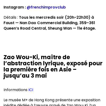
Instagram :
@frenchimprovclub
Détails :
Tous les mercredis soir (20h-22h30) à
Faust — Nan Dao Commercial Building, 359–361
Queen’s Road Central, Sheung Wan — 11e étage.
Zao Wou-Ki, maître de
l’abstraction lyrique, exposé pour
la première fois en Asie –
jusqu’au 3 mai
Informations
ICI
Le musée M+ de Hong Kong présente une exposition
inédite dédiée à l’œuvre gravé de Zao Wou-Ki, l’un