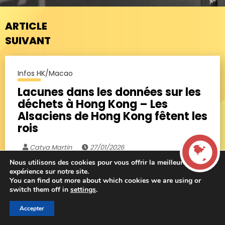
ARTICLE
SUIVANT
Infos HK/Macao
Lacunes dans les données sur les
déchets à Hong Kong – Les
Alsaciens de Hong Kong fêtent les
rois
Catya Martin
27/01/2026
Nous utilisons des cookies pour vous offrir la meilleure
expérience sur notre site.
You can find out more about which cookies we are using or
LIVE
DÉCOUVRIR
switch them off in
settings
.
Accepter
00:00
00:00
La French Radio -