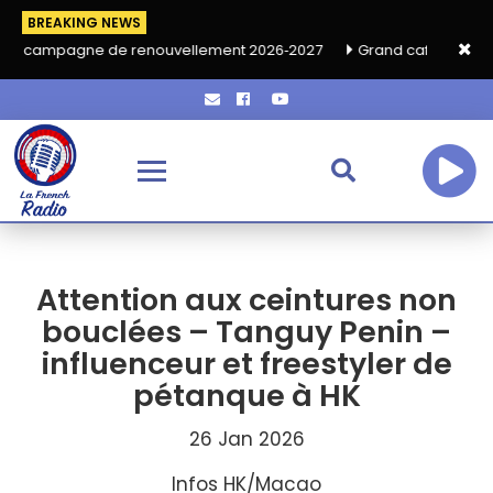
BREAKING NEWS
e de renouvellement 2026‑2027
Grand café de rentrée HKA le v
Attention aux ceintures non
bouclées – Tanguy Penin –
influenceur et freestyler de
pétanque à HK
26 Jan 2026
Infos HK/Macao